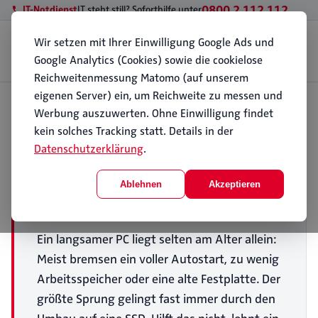
0800 2 112 112
IT-Notdienst
IT steht still? Soforthilfe unter
Wir setzen mit Ihrer Einwilligung Google Ads und
Geschäftskunden
Privatkunden
Standorte
Wissen
Über PC112
Google Analytics (Cookies) sowie die cookielose
Kontakt
Reichweitenmessung Matomo (auf unserem
eigenen Server) ein, um Reichweite zu messen und
Start
Werbung auszuwerten. Ohne Einwilligung findet
Wissen
Ratgeber
PC läuft langsam: Das hilft wirklich
PC läuft langsam: Das hilft
kein solches Tracking statt. Details in der
wirklich
Datenschutzerklärung
.
Veröffentlicht am 4. Juni 2026
Ablehnen
Akzeptieren
DAS WICHTIGSTE IN KÜRZE
Ein langsamer PC liegt selten am Alter allein:
Meist bremsen ein voller Autostart, zu wenig
Arbeitsspeicher oder eine alte Festplatte. Der
größte Sprung gelingt fast immer durch den