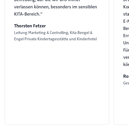
verlassen können, besonders im sensiblen
Ko
KITA-Bereich.“
sta
E-
Thorsten Fetzer
Be
Leitung Marketing & Controlling, Kita Bengel &
Er
Engel Private Kindertagesstätte und Kinderhotel
Un
Fü
ver
kö
Ro
Ges