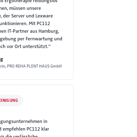
d Ergotherapie reibungslos
nen, müssen unsere
e, der Server und Lexware
funktionieren. Mit PC112
nen IT-Partner aus Hamburg,
mgebung per Fernwartung und
uch vor Ort unterstützt.“
ig
erin, PRO REHA PLENT HAUS GmbH
EINIGUNG
igungsunternehmen in
 empfehlen PC112 klar
wir die verlässliche