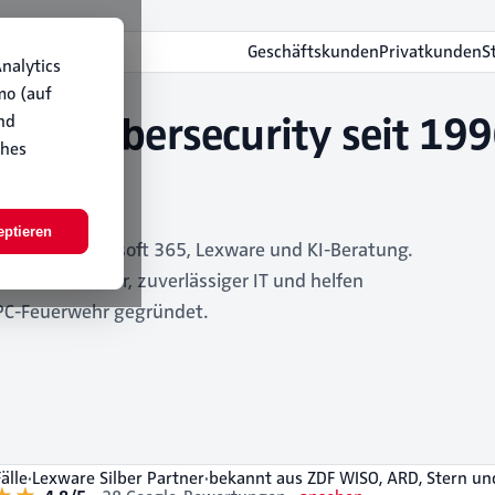
Geschäftskunden
Privatkunden
S
nalytics
96
mo (auf
 und Cybersecurity seit 19
nd
ches
eptieren
rsecurity, Microsoft 365, Lexware und KI-Beratung.
n bei sicherer, zuverlässiger IT und helfen
PC-Feuerwehr gegründet.
älle
·
Lexware Silber Partner
·
bekannt aus ZDF WISO, ARD, Stern u