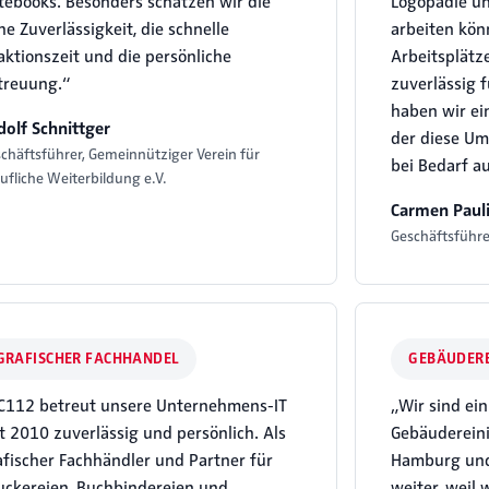
tebooks. Besonders schätzen wir die
Logopädie un
e Zuverlässigkeit, die schnelle
arbeiten kön
aktionszeit und die persönliche
Arbeitsplätz
treuung.“
zuverlässig 
haben wir ei
dolf Schnittger
der diese U
chäftsführer, Gemeinnütziger Verein für
bei Bedarf a
ufliche Weiterbildung e.V.
Carmen Paul
Geschäftsführ
GRAFISCHER FACHHANDEL
GEBÄUDER
C112 betreut unsere Unternehmens-IT
„Wir sind ein
it 2010 zuverlässig und persönlich. Als
Gebäuderein
afischer Fachhändler und Partner für
Hamburg und
uckereien, Buchbindereien und
weiter, weil 