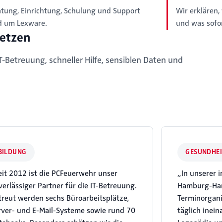
atung, Einrichtung, Schulung und Support
Wir erklären,
d um Lexware.
und was sofo
setzen
Betreuung, schneller Hilfe, sensiblen Daten und
BILDUNG
GESUNDHE
eit 2012 ist die PCFeuerwehr unser
„In unserer i
verlässiger Partner für die IT-Betreuung.
Hamburg-Har
treut werden sechs Büroarbeitsplätze,
Terminorgan
rver- und E-Mail-Systeme sowie rund 70
täglich inei