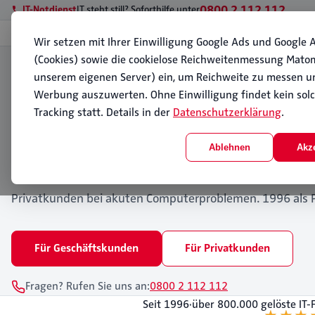
0800 2 112 112
IT-Notdienst
IT steht still? Soforthilfe unter
Wir setzen mit Ihrer Einwilligung Google Ads und Google A
SICHER. EFFIZIENT. INNOVATIV. · EHEMALS PC-FEUERWEHR · SEIT 19
(Cookies) sowie die cookielose Reichweitenmessung Mato
IT-Notdienst, Managed IT
unserem eigenen Server) ein, um Reichweite zu messen u
Werbung auszuwerten. Ohne Einwilligung findet kein sol
Tracking statt. Details in der
Datenschutzerklärung
.
Ihr digitaler Vorsprung
Ablehnen
Akz
PC112 ist Ihr Partner für IT-Notdienst, Managed IT, Cybe
Wir unterstützen kleine und mittelständische Unternehme
Privatkunden bei akuten Computerproblemen. 1996 als 
Für Geschäftskunden
Für Privatkunden
Fragen? Rufen Sie uns an:
0800 2 112 112
Seit 1996
·
über 800.000 gelöste IT-F