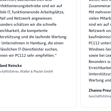
nfektionierungsbetriebe sind wir auf
Zusammenarbe
bile IT, funktionierende Arbeitsplätze,
Mit mehreren
Mail und Netzwerk angewiesen.
vielen Mitar
sonders schätzen wir die schnelle
sind wir auf 
reichbarkeit, die kompetente
Netzwerk und
terstützung und die laufende Wartung.
kaufmännisc
r Unternehmen in Hamburg, die einen
PC112 unters
lässlichen IT-Dienstleister suchen,
Windows-Ser
nnen wir PC112 sehr empfehlen.“
sowie bei Le
Besonders sc
land Reincke
Erreichbarke
chäftsführer, Walter & Mackh GmbH
Unterstützun
Wartung und
Zhanna Pre
Geschäftsführ