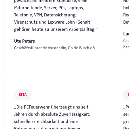
gewachsen: mehrere Standorte, viele
No
Mitarbeitende, Server, PCs, Laptops,
hoh
Telefonie, VPN, Datensicherung,
Re
Virenschutz und Lexware Lohn+Gehalt
Be
gehören heute zu unserem Arbeitsalltag.“
Lu
Ute Peters
Ges
ber
Geschäftsführende Vorständin, Op de Wisch e.V.
KITA
„Die PCFeuerwehr überzeugt uns seit
„P
Jahren durch absolute Zuverlässigkeit,
se
schnelle Erreichbarkeit und eine
gr
Betreuung, auf die wir uns immer
Dr