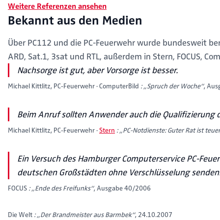
Weitere Referenzen ansehen
Bekannt aus den Medien
Über PC112 und die PC-Feuerwehr wurde bundesweit beri
ARD, Sat.1, 3sat und RTL, außerdem in Stern, FOCUS, Co
Nachsorge ist gut, aber Vorsorge ist besser.
Michael Kittlitz, PC-Feuerwehr ·
ComputerBild
: „Spruch der Woche“
, Au
Beim Anruf sollten Anwender auch die Qualifizierung d
(öffnet in neuem Tab)
Michael Kittlitz, PC-Feuerwehr ·
Stern
: „PC-Notdienste: Guter Rat ist teue
Ein Versuch des Hamburger Computerservice PC-Feuerwe
deutschen Großstädten ohne Verschlüsselung senden
FOCUS
: „Ende des Freifunks“
, Ausgabe 40/2006
Die Welt
: „Der Brandmeister aus Barmbek“
, 24.10.2007