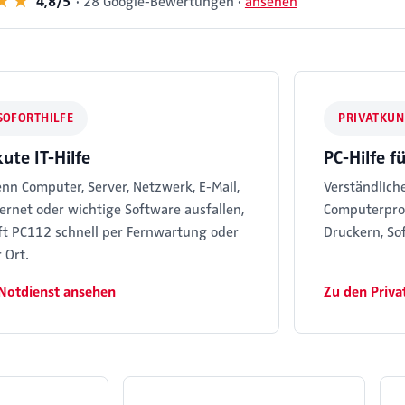
★★
★★
4,8/5
28 Google-Bewertungen
·
ansehen
SOFORTHILFE
PRIVATKU
ute IT-Hilfe
PC-Hilfe 
nn Computer, Server, Netzwerk, E-Mail,
Verständliche
ternet oder wichtige Software ausfallen,
Computerprob
lft PC112 schnell per Fernwartung oder
Druckern, So
 Ort.
-Notdienst ansehen
Zu den Priv