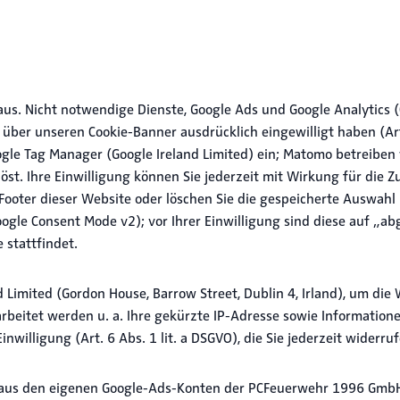
. Nicht notwendige Dienste, Google Ads und Google Analytics (C
er unseren Cookie-Banner ausdrücklich eingewilligt haben (Art. 
gle Tag Manager (Google Ireland Limited) ein; Matomo betreiben 
öst. Ihre Einwilligung können Sie jederzeit mit Wirkung für die 
 Footer dieser Website oder löschen Sie die gespeicherte Auswahl
ogle Consent Mode v2); vor Ihrer Einwilligung sind diese auf „ab
stattfindet.
d Limited (Gordon House, Barrow Street, Dublin 4, Irland), um die
rbeitet werden u. a. Ihre gekürzte IP-Adresse sowie Information
inwilligung (Art. 6 Abs. 1 lit. a DSGVO), die Sie jederzeit widerr
aus den eigenen Google-Ads-Konten der PCFeuerwehr 1996 GmbH