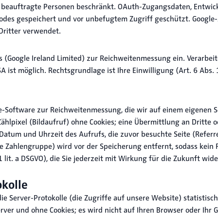
lls beauftragte Personen beschränkt. OAuth-Zugangsdaten, Entwi
odes gespeichert und vor unbefugtem Zugriff geschützt. Google
Dritter verwendet.
ics (Google Ireland Limited) zur Reichweitenmessung ein. Verarbe
ist möglich. Rechtsgrundlage ist Ihre Einwilligung (Art. 6 Abs. 1
ce-Software zur Reichweitenmessung, die wir auf einem eigenen S
hlpixel (Bildaufruf) ohne Cookies; eine Übermittlung an Dritte od
Datum und Uhrzeit des Aufrufs, die zuvor besuchte Seite (Referre
e Zahlengruppe) wird vor der Speicherung entfernt, sodass kein 
 1 lit. a DSGVO), die Sie jederzeit mit Wirkung für die Zukunft w
kolle
 Server-Protokolle (die Zugriffe auf unsere Website) statistisch
ver und ohne Cookies; es wird nicht auf Ihren Browser oder Ihr 