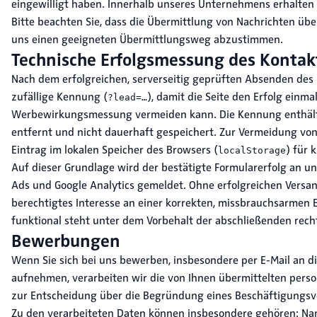
eingewilligt haben. Innerhalb unseres Unternehmens erhalten n
Bitte beachten Sie, dass die Übermittlung von Nachrichten über
uns einen geeigneten Übermittlungsweg abzustimmen.
Technische Erfolgsmessung des Kontak
Nach dem erfolgreichen, serverseitig geprüften Absenden des 
zufällige Kennung (
), damit die Seite den Erfolg einm
?lead=…
Werbewirkungsmessung vermeiden kann. Die Kennung enthält 
entfernt und nicht dauerhaft gespeichert. Zur Vermeidung vo
Eintrag im lokalen Speicher des Browsers (
) für 
localStorage
Auf dieser Grundlage wird der bestätigte Formularerfolg an un
Ads und Google Analytics gemeldet. Ohne erfolgreichen Versand
berechtigtes Interesse an einer korrekten, missbrauchsarmen E
funktional steht unter dem Vorbehalt der abschließenden rech
Bewerbungen
Wenn Sie sich bei uns bewerben, insbesondere per E-Mail an d
aufnehmen, verarbeiten wir die von Ihnen übermittelten pe
zur Entscheidung über die Begründung eines Beschäftigungsve
Zu den verarbeiteten Daten können insbesondere gehören: Nam