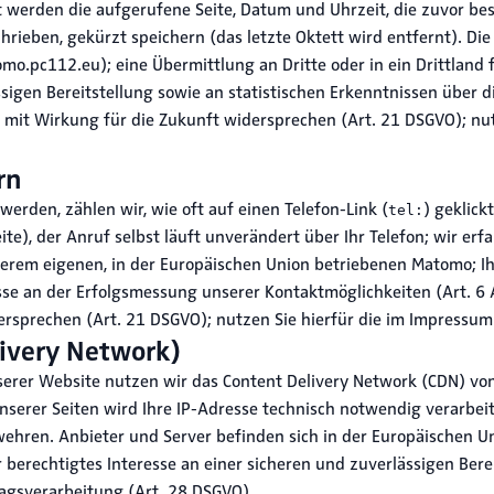
 werden die aufgerufene Seite, Datum und Uhrzeit, die zuvor besu
hrieben, gekürzt speichern (das letzte Oktett wird entfernt). Di
.pc112.eu); eine Übermittlung an Dritte oder in ein Drittland f
ässigen Bereitstellung sowie an statistischen Erkenntnissen über
eit mit Wirkung für die Zukunft widersprechen (Art. 21 DSGVO); nu
rn
rden, zählen wir, wie oft auf einen Telefon-Link (
) geklick
tel:
e), der Anruf selbst läuft unverändert über Ihr Telefon; wir erf
erem eigenen, in der Europäischen Union betriebenen Matomo; Ih
sse an der Erfolgsmessung unserer Kontaktmöglichkeiten (Art. 6 A
dersprechen (Art. 21 DSGVO); nutzen Sie hierfür die im Impress
livery Network)
serer Website nutzen wir das Content Delivery Network (CDN) vo
nserer Seiten wird Ihre IP-Adresse technisch notwendig verarbeit
hren. Anbieter und Server befinden sich in der Europäischen Un
 berechtigtes Interesse an einer sicheren und zuverlässigen Berei
tragsverarbeitung (Art. 28 DSGVO).