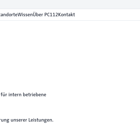
tandorte
Wissen
Über PC112
Kontakt
 für intern betriebene
rung unserer Leistungen.