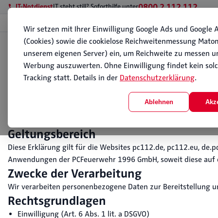
0800 2 112 112
IT-Notdienst
IT steht still? Soforthilfe unter
Wir setzen mit Ihrer Einwilligung Google Ads und Google A
(Cookies) sowie die cookielose Reichweitenmessung Mato
Start
unserem eigenen Server) ein, um Reichweite zu messen u
Datenschutz
Datenschutzerklärung
Werbung auszuwerten. Ohne Einwilligung findet kein sol
Tracking statt. Details in der
Datenschutzerklärung
.
Verantwortlicher
PCFeuerwehr 1996 GmbH
Ablehnen
Akz
Alter Teichweg 28, 22081 Hamburg
Telefon:
+49 40 209417160
· E-Mail:
datenschutz@pc112.de
Geltungsbereich
Diese Erklärung gilt für die Websites pc112.de, pc112.eu, de.p
Anwendungen der PCFeuerwehr 1996 GmbH, soweit diese auf d
Zwecke der Verarbeitung
Wir verarbeiten personenbezogene Daten zur Bereitstellung u
Rechtsgrundlagen
Einwilligung (Art. 6 Abs. 1 lit. a DSGVO)