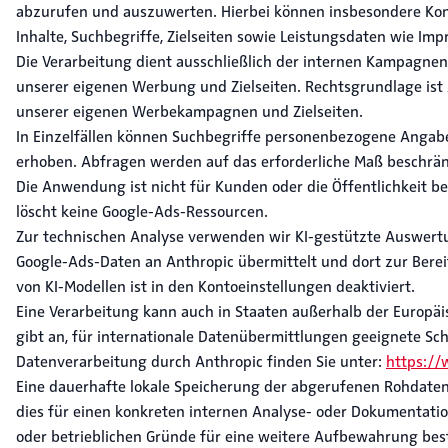
abzurufen und auszuwerten. Hierbei können insbesondere K
Inhalte, Suchbegriffe, Zielseiten sowie Leistungsdaten wie Imp
Die Verarbeitung dient ausschließlich der internen Kampagne
unserer eigenen Werbung und Zielseiten. Rechtsgrundlage ist A
unserer eigenen Werbekampagnen und Zielseiten.
In Einzelfällen können Suchbegriffe personenbezogene Angaben
erhoben. Abfragen werden auf das erforderliche Maß beschrän
Die Anwendung ist nicht für Kunden oder die Öffentlichkeit bes
löscht keine Google-Ads-Ressourcen.
Zur technischen Analyse verwenden wir KI-gestützte Auswertu
Google-Ads-Daten an Anthropic übermittelt und dort zur Berei
von KI-Modellen ist in den Kontoeinstellungen deaktiviert.
Eine Verarbeitung kann auch in Staaten außerhalb der Europäi
gibt an, für internationale Datenübermittlungen geeignete S
Datenverarbeitung durch Anthropic finden Sie unter:
https://
Eine dauerhafte lokale Speicherung der abgerufenen Rohdaten
dies für einen konkreten internen Analyse- oder Dokumentation
oder betrieblichen Gründe für eine weitere Aufbewahrung bes