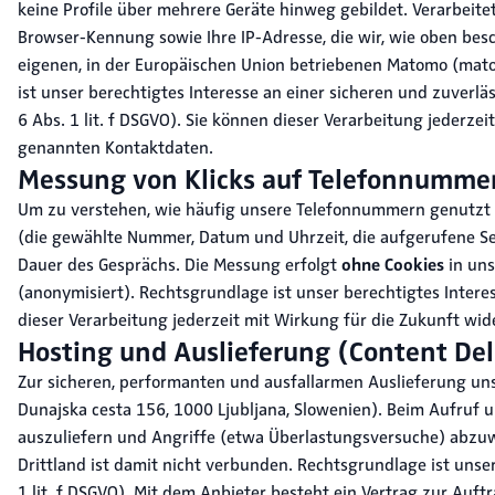
keine Profile über mehrere Geräte hinweg gebildet. Verarbeitet
Browser-Kennung sowie Ihre IP-Adresse, die wir, wie oben besc
eigenen, in der Europäischen Union betriebenen Matomo (matomo
ist unser berechtigtes Interesse an einer sicheren und zuverl
6 Abs. 1 lit. f DSGVO). Sie können dieser Verarbeitung jederz
genannten Kontaktdaten.
Messung von Klicks auf Telefonnumme
Um zu verstehen, wie häufig unsere Telefonnummern genutzt we
(die gewählte Nummer, Datum und Uhrzeit, die aufgerufene Seit
Dauer des Gesprächs. Die Messung erfolgt
ohne Cookies
in uns
(anonymisiert). Rechtsgrundlage ist unser berechtigtes Intere
dieser Verarbeitung jederzeit mit Wirkung für die Zukunft wi
Hosting und Auslieferung (Content De
Zur sicheren, performanten und ausfallarmen Auslieferung un
Dunajska cesta 156, 1000 Ljubljana, Slowenien). Beim Aufruf u
auszuliefern und Angriffe (etwa Überlastungsversuche) abzuwe
Drittland ist damit nicht verbunden. Rechtsgrundlage ist unser
1 lit. f DSGVO). Mit dem Anbieter besteht ein Vertrag zur Auf