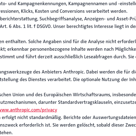
onto- und Kampagnenkennungen, Kampagnennamen und -einstellu
ressionen, Klicks, Kosten und Conversions verarbeitet werden.
nberichterstattung, Suchbegriffsanalyse, Anzeigen- und Asset-P
rt. 6 Abs. 1 lit. f DSGVO. Unser berechtigtes Interesse liegt in
 enthalten. Solche Angaben sind für die Analyse nicht erforderl
kt; erkennbar personenbezogene Inhalte werden nach Möglichkei
timmt und führt derzeit ausschließlich Leseabfragen durch. Sie er
ngswerkzeuge des Anbieters Anthropic. Dabei werden die für die
tstellung des Dienstes verarbeitet. Die optionale Nutzung der In
schen Union und des Europäischen Wirtschaftsraums, insbesonder
chutzmechanismen, darunter Standardvertragsklauseln, einzusetz
www.anthropic.com/privacy
 erfolgt nicht standardmäßig. Berichte oder Auswertungsdateie
szweck erforderlich ist. Sie werden gelöscht, sobald dieser Zwec
tehen.