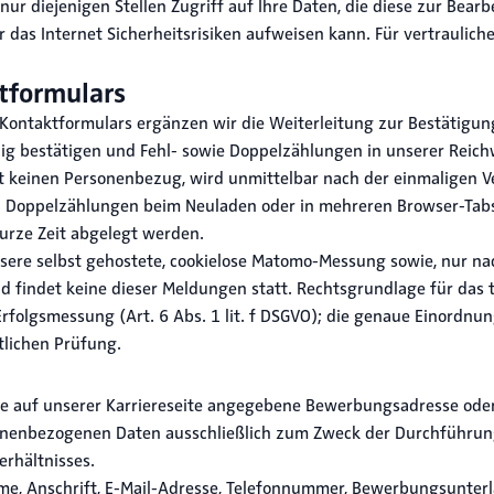
ur diejenigen Stellen Zugriff auf Ihre Daten, die diese zur Bear
 das Internet Sicherheitsrisiken aufweisen kann. Für vertraulich
tformulars
Kontaktformulars ergänzen wir die Weiterleitung zur Bestätigung
alig bestätigen und Fehl- sowie Doppelzählungen in unserer Reic
keinen Personenbezug, wird unmittelbar nach der einmaligen V
n Doppelzählungen beim Neuladen oder in mehreren Browser-Tabs 
kurze Zeit abgelegt werden.
sere selbst gehostete, cookielose Matomo-Messung sowie, nur nac
 findet keine dieser Meldungen statt. Rechtsgrundlage für das t
rfolgsmessung (Art. 6 Abs. 1 lit. f DSGVO); die genaue Einordnung
tlichen Prüfung.
ie auf unserer Karriereseite angegebene Bewerbungsadresse oder
rsonenbezogenen Daten ausschließlich zum Zweck der Durchführ
rhältnisses.
e, Anschrift, E-Mail-Adresse, Telefonnummer, Bewerbungsunterla