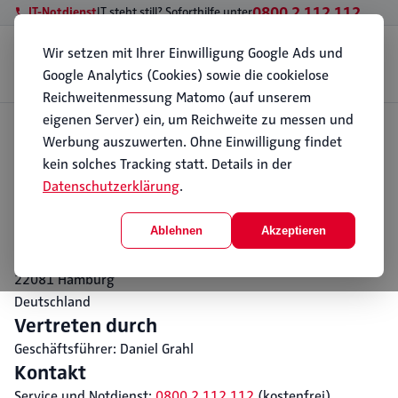
0800 2 112 112
IT-Notdienst
IT steht still? Soforthilfe unter
Wir setzen mit Ihrer Einwilligung Google Ads und
Geschäftskunden
Privatkunden
Standorte
Wissen
Über PC112
Google Analytics (Cookies) sowie die cookielose
Kontakt
Reichweitenmessung Matomo (auf unserem
eigenen Server) ein, um Reichweite zu messen und
Start
Werbung auszuwerten. Ohne Einwilligung findet
Impressum
Impressum
kein solches Tracking statt. Details in der
Datenschutzerklärung
.
Angaben gemäß § 5 DDG (Digitale-Dienste-Gesetz).
Diensteanbieter
Ablehnen
Akzeptieren
PCFeuerwehr 1996 GmbH
Alter Teichweg 28
22081 Hamburg
Deutschland
Vertreten durch
Geschäftsführer: Daniel Grahl
Kontakt
Service und Notdienst:
0800 2 112 112
(kostenfrei)