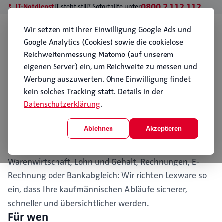
0800 2 112 112
IT-Notdienst
IT steht still? Soforthilfe unter
Wir setzen mit Ihrer Einwilligung Google Ads und
Geschäftskunden
Privatkunden
Standorte
Wissen
Über PC112
Google Analytics (Cookies) sowie die cookielose
Kontakt
Reichweitenmessung Matomo (auf unserem
eigenen Server) ein, um Reichweite zu messen und
Start
Werbung auszuwerten. Ohne Einwilligung findet
Geschäftskunden
Lexware-Service
Lexware-Service
kein solches Tracking statt. Details in der
Datenschutzerklärung
.
PC112 berät kleine und mittelständische
Unternehmen bei Lexware und Lexware Office, von der
Ablehnen
Akzeptieren
Auswahl der passenden Lösung über Einrichtung und
Schulung bis zum laufenden Support. Ob Buchhaltung,
Warenwirtschaft, Lohn und Gehalt, Rechnungen, E-
Rechnung oder Bankabgleich: Wir richten Lexware so
ein, dass Ihre kaufmännischen Abläufe sicherer,
schneller und übersichtlicher werden.
Für wen