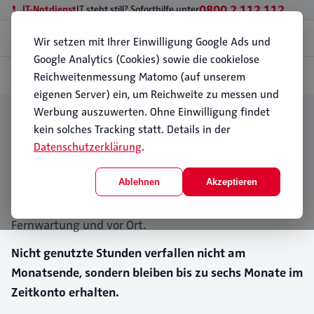
0800 2 112 112
IT-Notdienst
IT steht still? Soforthilfe unter
Menü
Wir setzen mit Ihrer Einwilligung Google Ads und
Google Analytics (Cookies) sowie die cookielose
Reichweitenmessung Matomo (auf unserem
Start
Geschäftskunden
Wartung und Softwarepflege
eigenen Server) ein, um Reichweite zu messen und
IT-Wartungsvertrag für
Werbung auszuwerten. Ohne Einwilligung findet
Unternehmen in Hamburg
kein solches Tracking statt. Details in der
Datenschutzerklärung
.
Updates, Sicherheits-Patches und Support für
Ablehnen
Akzeptieren
Unternehmen in Hamburg und Umgebung: vertraglich
geregelt, zu planbaren monatlichen Kosten, per
Fernwartung und vor Ort.
Nicht genutzte Stunden verfallen nicht am
Monatsende, sondern bleiben bis zu sechs Monate im
Zeitkonto erhalten.