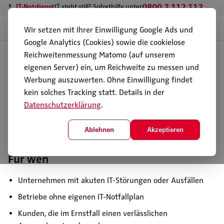
0800 2 112 112
IT-Notdienst
IT steht still? Soforthilfe unter
Menü
Wir setzen mit Ihrer Einwilligung Google Ads und
Google Analytics (Cookies) sowie die cookielose
Reichweitenmessung Matomo (auf unserem
Start
Geschäftskunden
IT-Notdienst
eigenen Server) ein, um Reichweite zu messen und
IT-Notdienst
Werbung auszuwerten. Ohne Einwilligung findet
Wenn die IT stillsteht, zählt jede Minute. Der IT-
kein solches Tracking statt. Details in der
Notdienst von PC112 hilft schnell (per Fernwartung
Datenschutzerklärung
.
oder vor Ort) und bringt Server, Netzwerk und
Arbeitsplätze wieder zum Laufen. Seit 1996 ist
Ablehnen
Akzeptieren
schnelle IT-Hilfe unser Ursprung.
Für wen
Unternehmen mit akuten IT-Störungen oder Ausfällen
Betriebe ohne eigenen IT-Notfallplan
Kunden, die im Ernstfall einen verlässlichen