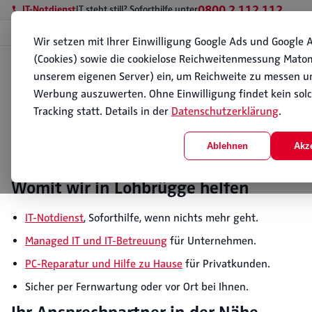
0800 2 112 112
IT-Notdienst
IT steht still? Soforthilfe unter
Wir setzen mit Ihrer Einwilligung Google Ads und Google A
(Cookies) sowie die cookielose Reichweitenmessung Mato
Start
unserem eigenen Server) ein, um Reichweite zu messen u
It Service
IT-Service Lohbrügge
IT-Service in Lohbrügge
Werbung auszuwerten. Ohne Einwilligung findet kein sol
Tracking statt. Details in der
Datenschutzerklärung
.
Lohbrügge betreuen wir direkt aus dem benachbarten S
laufende Betreuung für Betriebe und PC-Service für Priv
Ablehnen
Akz
Sofort anrufen:
0800 2 112 112
Womit wir in Lohbrügge helfen
IT-Notdienst
, Soforthilfe, wenn nichts mehr geht.
Managed IT und IT-Betreuung
für Unternehmen.
PC-Reparatur und Hilfe zu Hause
für Privatkunden.
Sicher per Fernwartung oder vor Ort bei Ihnen.