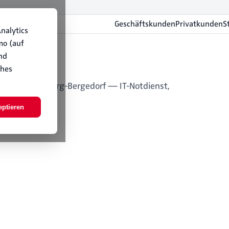
Geschäftskunden
Privatkunden
S
nalytics
mo (auf
nd
ches
tandort Hamburg-Bergedorf — IT-Notdienst,
athaushalte.
eptieren