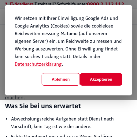
0800 2 112 112
IT-Notdienst
IT steht still? Soforthilfe unter
Menü
Wir setzen mit Ihrer Einwilligung Google Ads und
Google Analytics (Cookies) sowie die cookielose
Reichweitenmessung Matomo (auf unserem
Start
Über PC112
Karriere
eigenen Server) ein, um Reichweite zu messen und
Karriere bei PC112
Werbung auszuwerten. Ohne Einwilligung findet
IT mit Sinn: Bei PC112 sorgen Sie dafür, dass
kein solches Tracking statt. Details in der
Unternehmen sicher und zuverlässig arbeiten können,
Datenschutzerklärung
.
seit 1996, vor Ort in Hamburg und per Fernwartung
auch überregional. Wir suchen Menschen, die
Ablehnen
Akzeptieren
mitdenken, anpacken und Technik verständlich
machen.
Was Sie bei uns erwartet
Abwechslungsreiche Aufgaben statt Dienst nach
Vorschrift, kein Tag ist wie der andere.
Echte Verantwortung und kurze Wege: Sie lösen