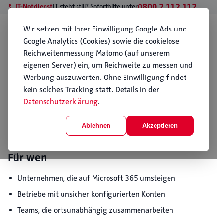
0800 2 112 112
IT-Notdienst
IT steht still? Soforthilfe unter
Wir setzen mit Ihrer Einwilligung Google Ads und
Geschäftskunden
Privatkunden
Standorte
Wissen
Über PC112
Google Analytics (Cookies) sowie die cookielose
Kontakt
Reichweitenmessung Matomo (auf unserem
eigenen Server) ein, um Reichweite zu messen und
Start
Werbung auszuwerten. Ohne Einwilligung findet
Geschäftskunden
Microsoft 365
Microsoft 365
kein solches Tracking statt. Details in der
Datenschutzerklärung
.
PC112 richtet Microsoft 365 sicher ein, betreut es im
Alltag und sorgt dafür, dass E-Mail, Teams, SharePoint
Ablehnen
Akzeptieren
und OneDrive zuverlässig und geschützt laufen,
inklusive sinnvoller Sicherheitseinstellungen.
Für wen
Unternehmen, die auf Microsoft 365 umsteigen
Betriebe mit unsicher konfigurierten Konten
Teams, die ortsunabhängig zusammenarbeiten