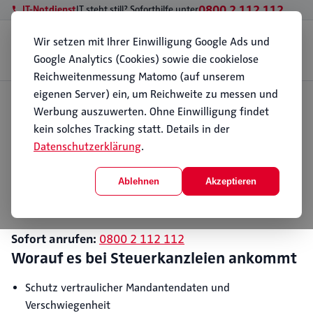
0800 2 112 112
IT-Notdienst
IT steht still? Soforthilfe unter
Wir setzen mit Ihrer Einwilligung Google Ads und
Geschäftskunden
Privatkunden
Standorte
Wissen
Über PC112
Google Analytics (Cookies) sowie die cookielose
Kontakt
Reichweitenmessung Matomo (auf unserem
eigenen Server) ein, um Reichweite zu messen und
Start
Werbung auszuwerten. Ohne Einwilligung findet
Branchen
IT für Steuerkanzleien
IT für Steuerkanzleien
kein solches Tracking statt. Details in der
Datenschutzerklärung
.
Steuerkanzleien arbeiten mit sensiblen
Mandantendaten und engen Fristen. PC112 sorgt für
Ablehnen
Akzeptieren
eine stabile, sichere und gewartete IT — in Hamburg
vor Ort oder per Fernwartung.
Sofort anrufen:
0800 2 112 112
Worauf es bei Steuerkanzleien ankommt
Schutz vertraulicher Mandantendaten und
Verschwiegenheit